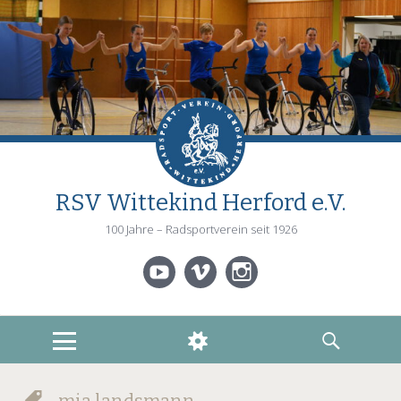
RSV Wittekind Herford e.V.
100 Jahre – Radsportverein seit 1926
YouTube
Vimeo
Instagram
MENÜ
WIDGETS
SUCHEN