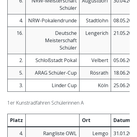
6.
NRW-Meisterschaft
Augustdorf
30.04.201
Schüler
4.
NRW-Pokalendrunde
Stadtlohn
08.05.201
16.
Deutsche
Lengerich
21.05.201
Meisterschaft
Schüler
2.
Schloßstadt Pokal
Velbert
05.06.201
5.
ARAG Schüler-Cup
Rösrath
18.06.201
3.
Linder Cup
Köln
25.06.201
1er Kunstradfahren Schülerinnen A
Platz
Ort
Datum
4.
Rangliste OWL
Lemgo
31.01.201