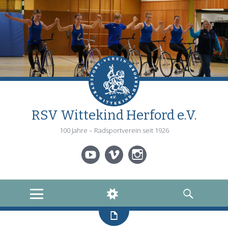
RSV Wittekind Herford e.V.
100 Jahre – Radsportverein seit 1926
YouTube
Vimeo
Instagram
MENÜ
WIDGETS
SUCHEN