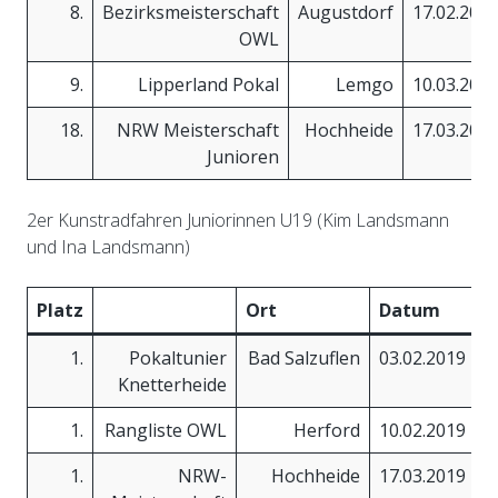
8.
Bezirksmeisterschaft
Augustdorf
17.02.201
OWL
9.
Lipperland Pokal
Lemgo
10.03.201
18.
NRW Meisterschaft
Hochheide
17.03.201
Junioren
2er Kunstradfahren Juniorinnen U19 (Kim Landsmann
und Ina Landsmann)
Platz
Ort
Datum
P
1.
Pokaltunier
Bad Salzuflen
03.02.2019
Knetterheide
1.
Rangliste OWL
Herford
10.02.2019
1.
NRW-
Hochheide
17.03.2019