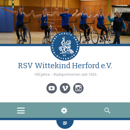
RSV Wittekind Herford e.V.
100 Jahre – Radsportverein seit 1926
YouTube
Vimeo
Instagram
MENÜ
WIDGETS
SUCHEN